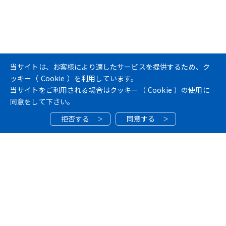
当サイトは、お客様により適したサービスを提供するため、ク
ッキー（
Cookie
）を利用しています。
当サイトをご利用される場合はクッキー（
Cookie
）の使用に
同意をして下さい。
拒否する
同意する
ホーム
施工実績
石田坂地区揚水機改修工事
PAGE TOP
電気設備
2025
03
10
石田坂地区揚水機改修工事
施工場所
栃木県那須塩原市寺子地内