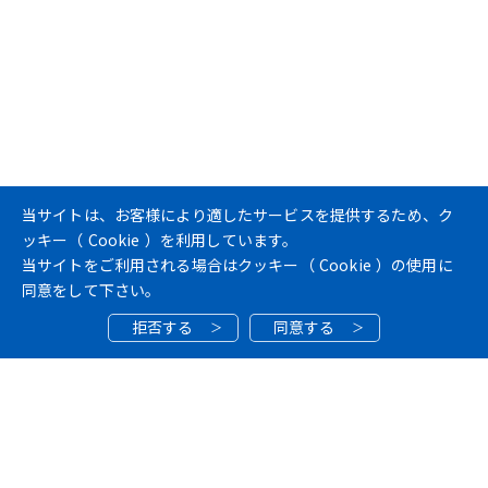
当サイトは、お客様により適したサービスを提供するため、ク
ッキー（
Cookie
）を利用しています。
当サイトをご利用される場合はクッキー（
Cookie
）の使用に
同意をして下さい。
拒否する
同意する
ホーム
施工実績
埼玉大学（大久保１）D61図書館１号館改修その他電気設備工事
PAGE TOP
電気設
弱電設
自動火災報知設
2026
03
30
備
備
備
埼玉大学（大久保１）D61図書館１号館改修そ